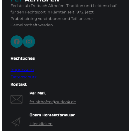
Fechtclub Treibach Althofen, Tradition und Leidenschaft
für den Fechtsport in Kärnten seit 1972, jetzt
Probetraining vereinbaren und Teil unserer
Gemeinschaft werden
Facebook
Instagram
Rechtliches
Impressum
Datenschutz
Kontakt
Per Mail
fct-althofen@outlook.de
Übers Kontaktformular
Hier klicken