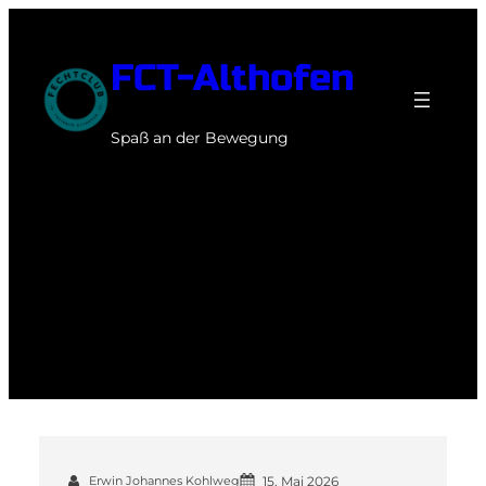
Zum
Inhalt
FCT-Althofen
springen
Spaß an der Bewegung
Schlagwort:
Wettkampf
Erwin Johannes Kohlweg
15. Mai 2026