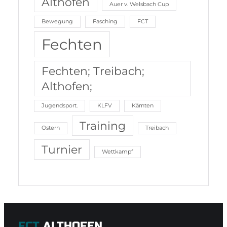
Althofen
Auer v. Welsbach Cup
Bewegung
Fasching
FCT
Fechten
Fechten; Treibach;
Althofen;
Jugendsport.
KLFV
Kärnten
Training
Ostern
Treibach
Turnier
Wettkampf
FCT
ALTHOFEN