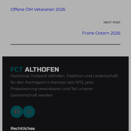
Offene ÖM Veteranen 2026
NEXT POST
Frohe Ostern 2026
FCT
ALTHOFEN
Fechtclub Treibach Althofen, Tradition und Leidenschaft
für den Fechtsport in Kärnten seit 1972, jetzt
Probetraining vereinbaren und Teil unserer
Gemeinschaft werden
Facebook
Instagram
Rechtliches