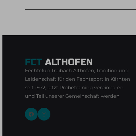
FCT
ALTHOFEN
Fechtclub Treibach Althofen, Tradition und
Leidenschaft für den Fechtsport in Kärnten
seit 1972, jetzt Probetraining vereinbaren
und Teil unserer Gemeinschaft werden
Facebook
Instagram