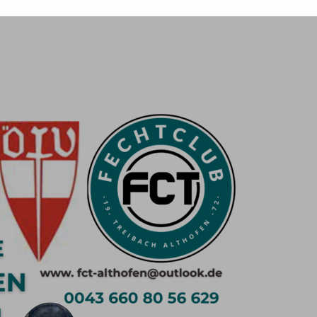
-
esse
.