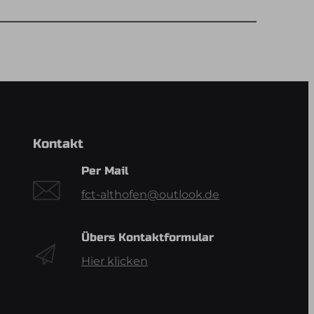
Kontakt
Per Mail
fct-althofen@outlook.de
Übers Kontaktformular
Hier klicken