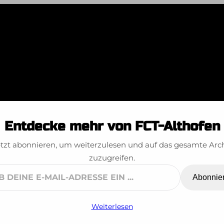
ne ÖM Veteranen
Entdecke mehr von FCT-Althofen
tzt abonnieren, um weiterzulesen und auf das gesamte Arc
zuzugreifen.
Abonnie
ne
Weiterlesen