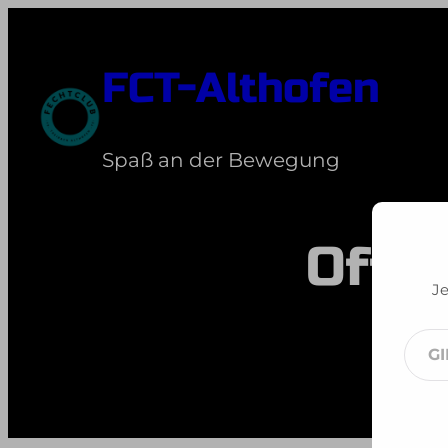
Zum
Inhalt
FCT-Althofen
springen
Spaß an der Bewegung
Offe
Je
Gib
dei
E-