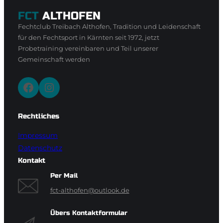
FCT
ALTHOFEN
Fechtclub Treibach Althofen, Tradition und Leidenschaft
für den Fechtsport in Kärnten seit 1972, jetzt
Probetraining vereinbaren und Teil unserer
Gemeinschaft werden
Facebook
Instagram
Rechtliches
Impressum
Datenschutz
Kontakt
Per Mail
fct-althofen@outlook.de
Übers Kontaktformular