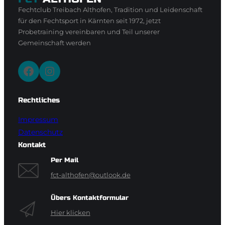
Fechtclub Treibach Althofen, Tradition und Leidenschaft
für den Fechtsport in Kärnten seit 1972, jetzt
Probetraining vereinbaren und Teil unserer
Gemeinschaft werden
Facebook
Instagram
Rechtliches
Impressum
Datenschutz
Kontakt
Per Mail
fct-althofen@outlook.de
Übers Kontaktformular
Hier klicken