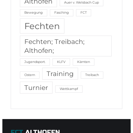
Althofen
Auer v. Welsbach Cup
Bewegung
Fasching
FCT
Fechten
Fechten; Treibach;
Althofen;
Jugendsport.
KLFV
Kärnten
Training
Ostern
Treibach
Turnier
Wettkampf
FCT
ALTHOFEN