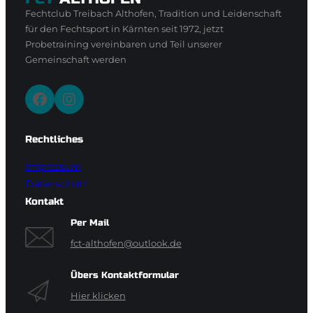
Fechtclub Treibach Althofen, Tradition und Leidenschaft
für den Fechtsport in Kärnten seit 1972, jetzt
Probetraining vereinbaren und Teil unserer
Gemeinschaft werden
Facebook
Instagram
Rechtliches
Impressum
Datenschutz
Kontakt
Per Mail
fct-althofen@outlook.de
Übers Kontaktformular
Hier klicken