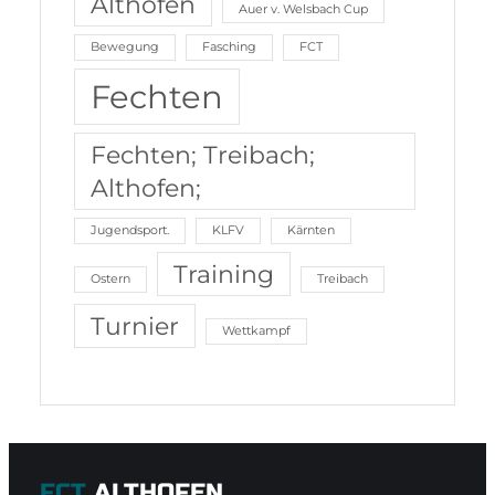
Althofen
Auer v. Welsbach Cup
Bewegung
Fasching
FCT
Fechten
Fechten; Treibach;
Althofen;
Jugendsport.
KLFV
Kärnten
Training
Ostern
Treibach
Turnier
Wettkampf
FCT
ALTHOFEN