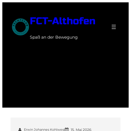
Zum
Inhalt
FCT-Althofen
springen
Spaß an der Bewegung
Schlagwort:
Jugendsport.
Erwin Johannes Kohlweg
15. Mai 2026