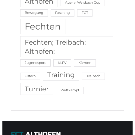
Althofen
Auer v. Welsbach Cup
Bewegung
Fasching
FCT
Fechten
Fechten; Treibach;
Althofen;
Jugendsport.
KLFV
Kärnten
Training
Ostern
Treibach
Turnier
Wettkampf
FCT
ALTHOFEN