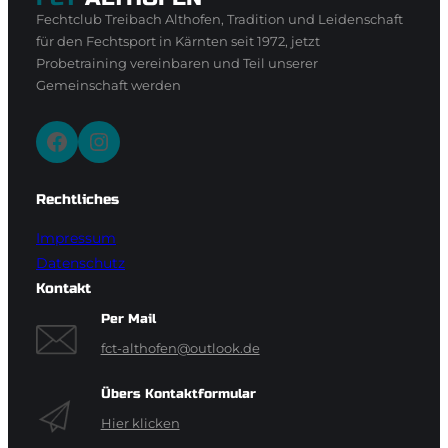
Fechtclub Treibach Althofen, Tradition und Leidenschaft
für den Fechtsport in Kärnten seit 1972, jetzt
Probetraining vereinbaren und Teil unserer
Gemeinschaft werden
Facebook
Instagram
Rechtliches
Impressum
Datenschutz
Kontakt
Per Mail
fct-althofen@outlook.de
Übers Kontaktformular
Hier klicken