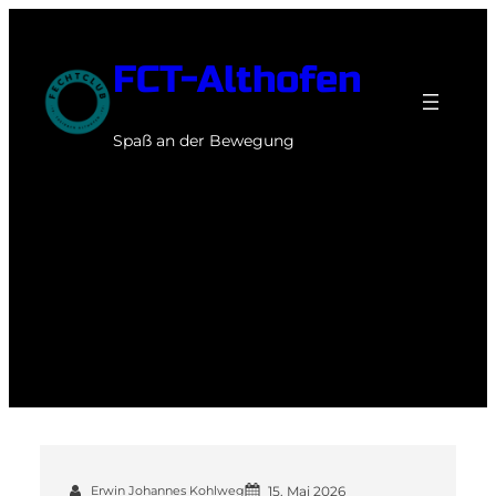
Zum
Inhalt
FCT-Althofen
springen
Spaß an der Bewegung
Autor:
Bergmann
Erwin Johannes Kohlweg
15. Mai 2026