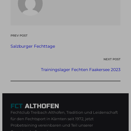
PREV POST
Salzburger Fechttage
NEXT POST
Trainingslager Fechten Faakersee 2023
FCT
ALTHOFEN
Fechtclub Treibach Althofen, Tradition und Leidenschaft
für den Fechtsport in Kärnten seit 1972, jetzt
Probetraining vereinbaren und Teil unserer