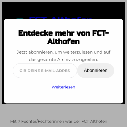
Zum
Inhalt
FCT-Althofen
springen
Entdecke mehr von FCT-
Spaß an der Bewegung
Althofen
Wiener Winterpokal
Jetzt abonnieren, um weiterzulesen und auf
das gesamte Archiv zuzugreifen.
2023; 25. Februar
Gib
Abonnieren
2023
deine
E-
Weiterlesen
Mail-
Adresse
ein ...
Mit 7 Fechter/Fechterinnen war der FCT Althofen