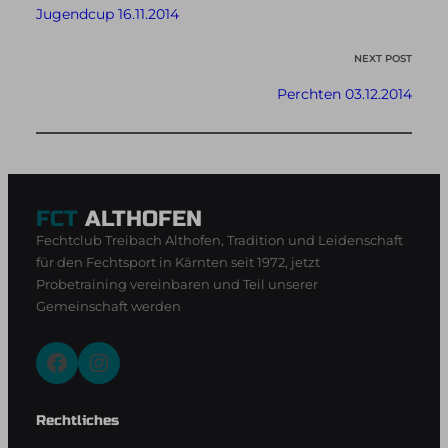
Jugendcup 16.11.2014
NEXT POST
Perchten 03.12.2014
FCT
ALTHOFEN
Fechtclub Treibach Althofen, Tradition und Leidenschaft
für den Fechtsport in Kärnten seit 1972, jetzt
Probetraining vereinbaren und Teil unserer
Gemeinschaft werden
Facebook
Instagram
Rechtliches