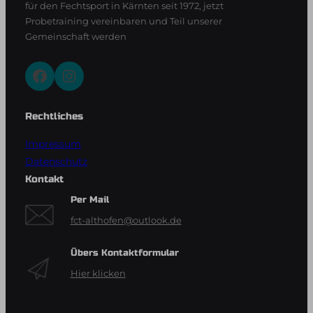
für den Fechtsport in Kärnten seit 1972, jetzt
Probetraining vereinbaren und Teil unserer
Gemeinschaft werden
Facebook
Instagram
Rechtliches
Impressum
Datenschutz
Kontakt
Per Mail
fct-althofen@outlook.de
Übers Kontaktformular
Hier klicken