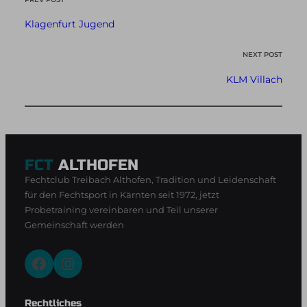
Klagenfurt Jugend
NEXT POST
KLM Villach
FCT
ALTHOFEN
Fechtclub Treibach Althofen, Tradition und Leidenschaft
für den Fechtsport in Kärnten seit 1972, jetzt
Probetraining vereinbaren und Teil unserer
Gemeinschaft werden
Facebook
Instagram
Rechtliches