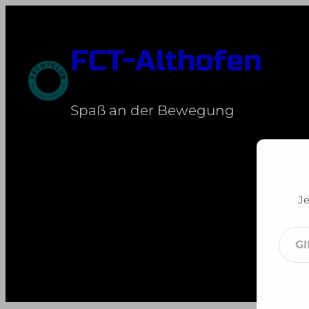
Zum
Inhalt
FCT-Althofen
springen
Spaß an der Bewegung
Je
Gib
dei
E-