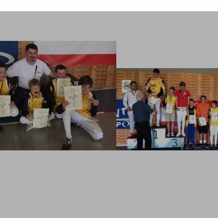
-
esse
.