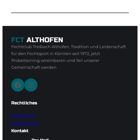
FCT
ALTHOFEN
Fechtclub Treibach Althofen, Tradition und Leidenschaft
für den Fechtsport in Kärnten seit 1972, jetzt
Probetraining vereinbaren und Teil unserer
Gemeinschaft werden
Facebook
Instagram
Rechtliches
Impressum
Datenschutz
Kontakt