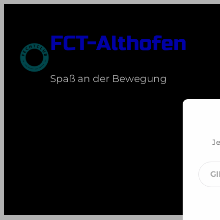
Zum
Inhalt
FCT-Althofen
springen
Spaß an der Bewegung
Je
Gib
dei
E-