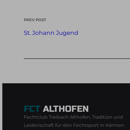
PREV POST
St. Johann Jugend
FCT
ALTHOFEN
Fechtclub Treibach Althofen, Tradition und
Leidenschaft für den Fechtsport in Kärnten