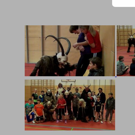
Mail
Adr
ein ..