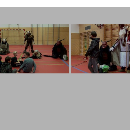
-
esse
.