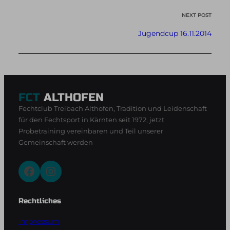
NEXT POST
Jugendcup 16.11.2014
FCT
ALTHOFEN
Fechtclub Treibach Althofen, Tradition und Leidenschaft
für den Fechtsport in Kärnten seit 1972, jetzt
Probetraining vereinbaren und Teil unserer
Gemeinschaft werden
Facebook
Instagram
Rechtliches
Impressum