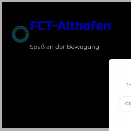
Zum
Inhalt
FCT-Althofen
springen
Spaß an der Bewegung
J
Je
Gib
dei
E-