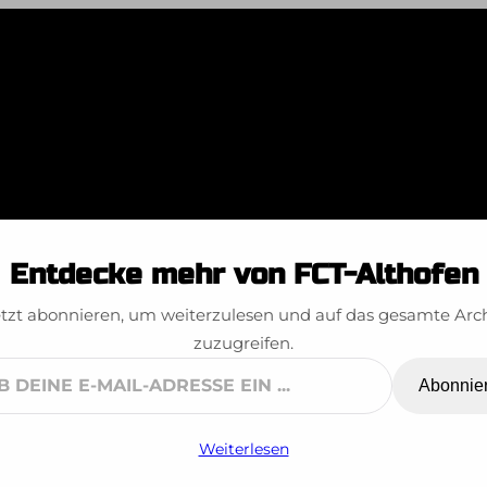
ugendcup 16.11.20
Entdecke mehr von FCT-Althofen
tzt abonnieren, um weiterzulesen und auf das gesamte Arc
zuzugreifen.
Abonnie
ne
Weiterlesen