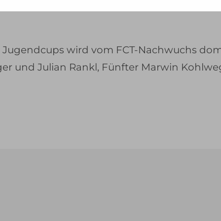
-
esse
.
 Jugendcups wird vom FCT-Nachwuchs dominie
ger und Julian Rankl, Fünfter Marwin Kohlwe