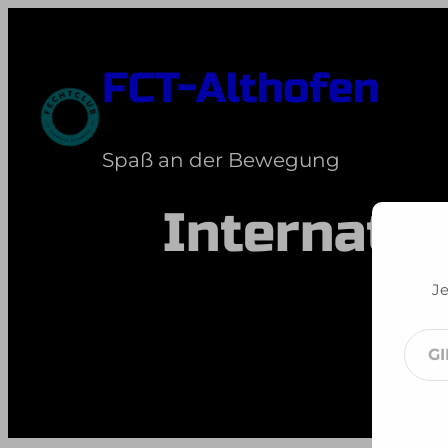
Zum
Inhalt
FCT-Althofen
springen
Spaß an der Bewegung
Internatio
Je
Gib
dei
E-