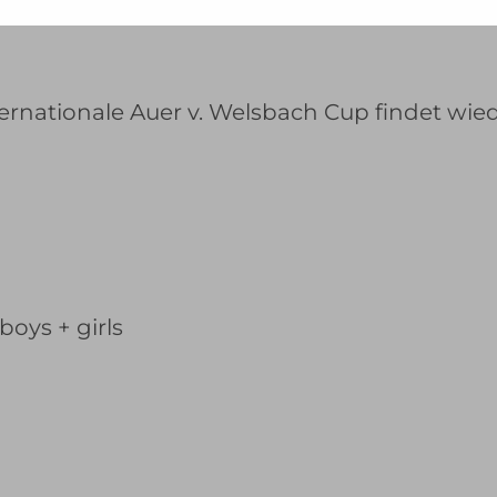
-
esse
.
ternationale Auer v. Welsbach Cup findet wiede
boys + girls