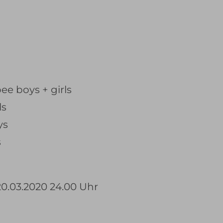
ee boys + girls
ls
ys
s
20.03.2020 24.00 Uhr