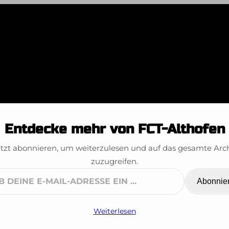
naler Auer v. W
Entdecke mehr von FCT-Althofen
2020
tzt abonnieren, um weiterzulesen und auf das gesamte Arc
zuzugreifen.
Abonnie
ne
Weiterlesen