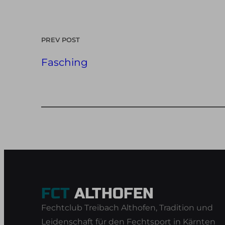
PREV POST
Fasching
FCT
ALTHOFEN
Fechtclub Treibach Althofen, Tradition und
Leidenschaft für den Fechtsport in Kärnten