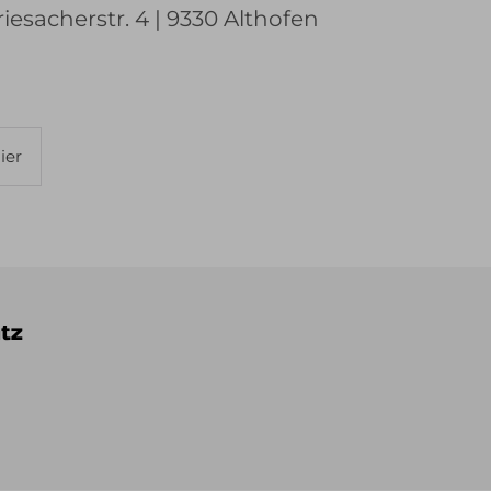
esacherstr. 4 | 9330 Althofen
ier
tz