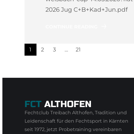
2026 Jug C+B+Kad+Jun.pdf
CONTINUE READING
1
2
3
…
21
FCT
ALTHOFEN
Fechtclub Treibach Althofen, Tradition und
Leidenschaft für den Fechtsport in Kärnten
seit 1972, jetzt Probetraining vereinbaren