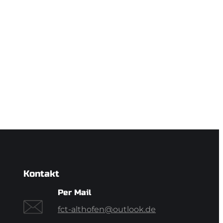
Kontakt
Per Mail
fct-althofen@outlook.de