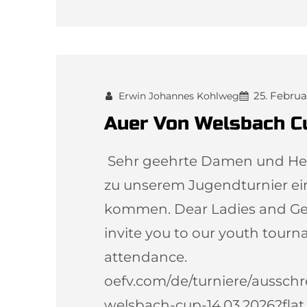
25. Febru
Erwin Johannes Kohlweg
Auer Von Welsbach C
Sehr geehrte Damen und Herr
zu unserem Jugendturnier ei
kommen. Dear Ladies and Gen
invite you to our youth tour
attendance.
oefv.com/de/turniere/aussc
welsbach-cup-14.03.2026?fla