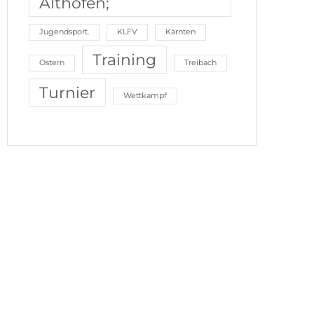
Althofen;
Jugendsport.
KLFV
Kärnten
Training
Ostern
Treibach
Turnier
Wettkampf