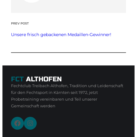
PREV POST
Unsere frisch gebackenen Medaillen-Gewinner!
FCT
ALTHOFEN
Fechtclub Treibach Althofen, Tradition und Leidenschaft
für den Fechtsport in Kärnten seit 1972, jetzt
Probetraining vereinbaren und Teil unserer
Gemeinschaft werden
Facebook
Instagram