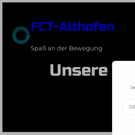
Zum
Inhalt
FCT-Althofen
springen
Spaß an der Bewegung
Unsere fr
Je
Gib
dei
E-