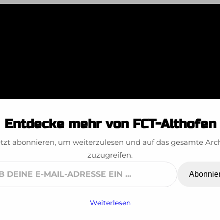
isch gebackenen 
Entdecke mehr von FCT-Althofen
Gewinner!
tzt abonnieren, um weiterzulesen und auf das gesamte Arc
zuzugreifen.
Abonnie
ne
Weiterlesen