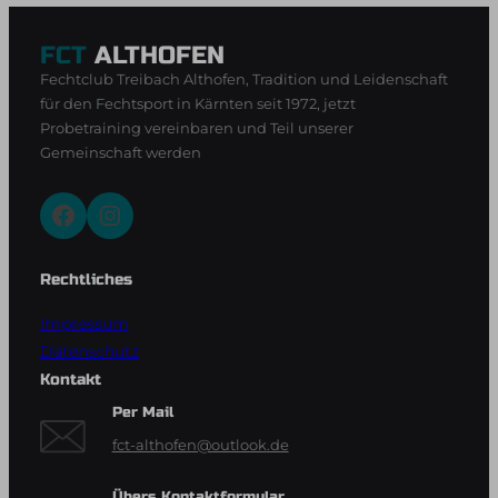
FCT
ALTHOFEN
Fechtclub Treibach Althofen, Tradition und Leidenschaft
für den Fechtsport in Kärnten seit 1972, jetzt
Probetraining vereinbaren und Teil unserer
Gemeinschaft werden
Facebook
Instagram
Rechtliches
Impressum
Datenschutz
Kontakt
Per Mail
fct-althofen@outlook.de
Übers Kontaktformular