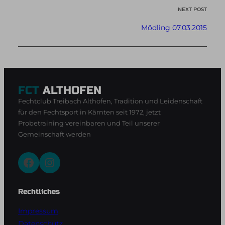
NEXT POST
Mödling 07.03.2015
FCT
ALTHOFEN
Fechtclub Treibach Althofen, Tradition und Leidenschaft
für den Fechtsport in Kärnten seit 1972, jetzt
Probetraining vereinbaren und Teil unserer
Gemeinschaft werden
Facebook
Instagram
Rechtliches
Impressum
Datenschutz