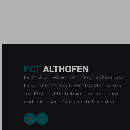
FCT
ALTHOFEN
Fechtclub Treibach Althofen, Tradition und
Leidenschaft für den Fechtsport in Kärnten
seit 1972, jetzt Probetraining vereinbaren
und Teil unserer Gemeinschaft werden
Facebook
Instagram