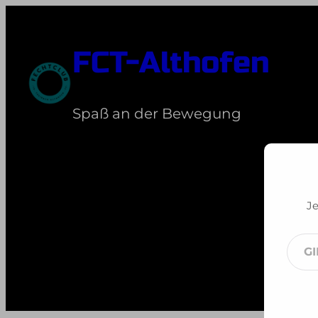
Zum
Inhalt
FCT-Althofen
springen
Spaß an der Bewegung
Je
Gib
dei
E-