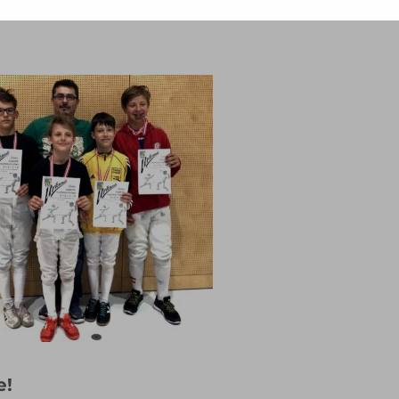
-
esse
.
e!