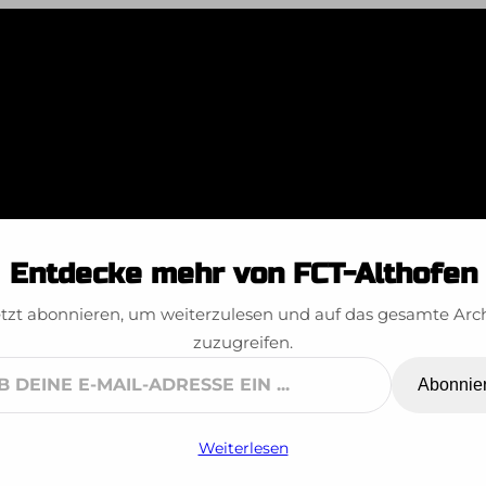
ÖM Vöcklabruck
Entdecke mehr von FCT-Althofen
tzt abonnieren, um weiterzulesen und auf das gesamte Arc
zuzugreifen.
Abonnie
ne
Weiterlesen