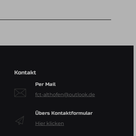
Kontakt
Per Mail
fct-althofen@outlook.de
Übers Kontaktformular
Hier klicken