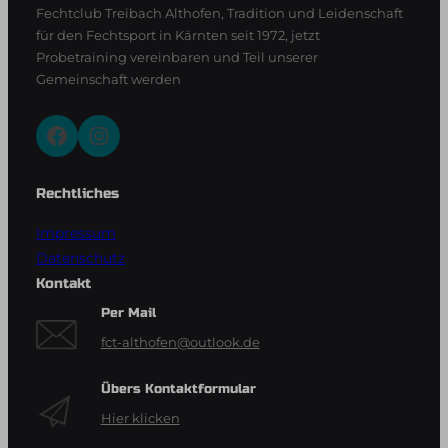
Fechtclub Treibach Althofen, Tradition und Leidenschaft
für den Fechtsport in Kärnten seit 1972, jetzt
Probetraining vereinbaren und Teil unserer
Gemeinschaft werden
Facebook
Instagram
Rechtliches
Impressum
Datenschutz
Kontakt
Per Mail
fct-althofen@outlook.de
Übers Kontaktformular
Hier klicken