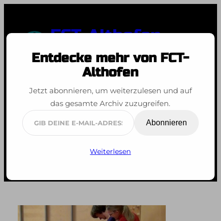
Zum
Inhalt
FCT-Althofen
springen
Entdecke mehr von FCT-
Spaß an der Bewegung
Althofen
Jetzt abonnieren, um weiterzulesen und auf
das gesamte Archiv zuzugreifen.
Nikolo
Gib
Abonnieren
deine
E-
Weiterlesen
Mail-
Adresse
ein ...