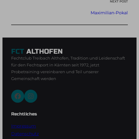
NEXT POST
Maximilian-Pokal
FCT
ALTHOFEN
Fechtclub Treibach Althofen, Tradition und Leidenschaft
für den Fechtsport in Kärnten seit 1972, jetzt
Probetraining vereinbaren und Teil unserer
Gemeinschaft werden
Facebook
Instagram
Rechtliches
Impressum
Datenschutz