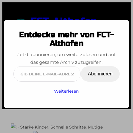
Zum
Inhalt
FCT-Althofen
springen
Entdecke mehr von FCT-
Spaß an der Bewegung
Althofen
Jetzt abonnieren, um weiterzulesen und auf
Schnupperfechten
das gesamte Archiv zuzugreifen.
2026
Gib
Abonnieren
deine
E-
Weiterlesen
Mail-
Adresse
ein ...
Starke Kinder. Schnelle Schritte. Mutige