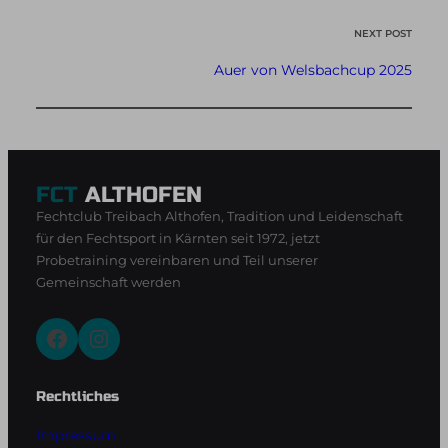
NEXT POST
Auer von Welsbachcup 2025
FCT
ALTHOFEN
Fechtclub Treibach Althofen, Tradition und Leidenschaft
für den Fechtsport in Kärnten seit 1972, jetzt
Probetraining vereinbaren und Teil unserer
Gemeinschaft werden
Facebook
Instagram
Rechtliches
Impressum