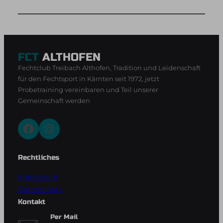
FCT
ALTHOFEN
Fechtclub Treibach Althofen, Tradition und Leidenschaft
für den Fechtsport in Kärnten seit 1972, jetzt
Probetraining vereinbaren und Teil unserer
Gemeinschaft werden
Facebook
Instagram
Rechtliches
Impressum
Datenschutz
Kontakt
Per Mail