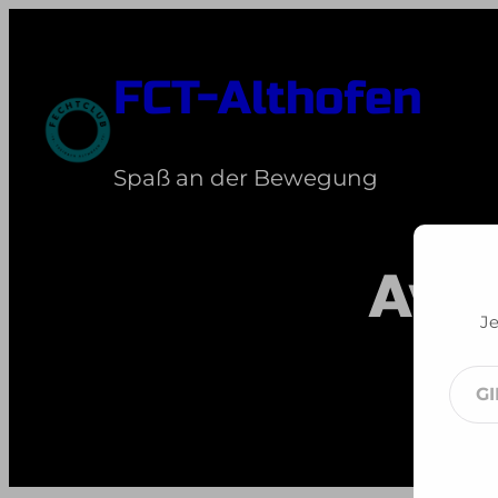
Zum
Inhalt
FCT-Althofen
springen
Spaß an der Bewegung
AvW
Je
Gib
dei
E-