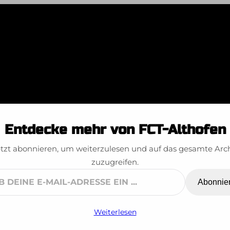
 Jugendcup Alth
Entdecke mehr von FCT-Althofen
tzt abonnieren, um weiterzulesen und auf das gesamte Arc
zuzugreifen.
Abonnie
ne
Weiterlesen