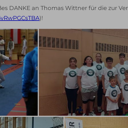
oßes DANKE an Thomas Wittner für die zur Ve
e5vRwPGCsTBA
)!