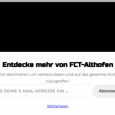
lsbach Kadetten
Entdecke mehr von FCT-Althofen
25.09.2022
tzt abonnieren, um weiterzulesen und auf das gesamte Arc
zuzugreifen.
Abonnie
ne
Weiterlesen