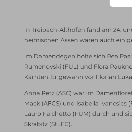
Mail
Adr
ein ..
In Treibach-Althofen fand am 24. un
heimischen Assen waren auch einig
Im Damendegen holte sich Rea Pasic 
Rumenovski (FUL) und Flora Paukner 
Kärnten. Er gewann vor Florian Luk
Anna Petz (ASC) war im Damenflorett 
Mack (AFCS) und Isabella Ivancsics 
Lauro Falchetto (FUM) durch und sic
Skrabitz (StLFC).