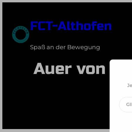
Zum
Inhalt
FCT-Althofen
springen
Spaß an der Bewegung
Auer von We
Je
Gib
dei
E-