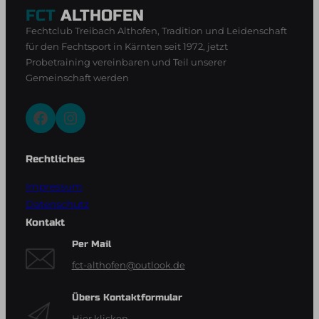
FCT
ALTHOFEN
Fechtclub Treibach Althofen, Tradition und Leidenschaft
für den Fechtsport in Kärnten seit 1972, jetzt
Probetraining vereinbaren und Teil unserer
Gemeinschaft werden
Facebook
Instagram
Rechtliches
Impressum
Datenschutz
Kontakt
Per Mail
fct-althofen@outlook.de
Übers Kontaktformular
Hier klicken