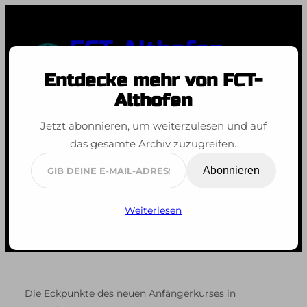
Zum
Inhalt
FCT-Althofen
springen
Entdecke mehr von FCT-
Spaß an der Bewegung
Althofen
Jetzt abonnieren, um weiterzulesen und auf
Anfängerkurs
das gesamte Archiv zuzugreifen.
Guttaring
Gib
Abonnieren
deine
E-
Weiterlesen
Mail-
Adresse
ein ...
Die Eckpunkte des neuen Anfängerkurses in