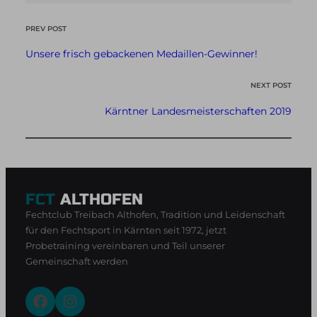
PREV POST
Unsere frisch gebackenen Medaillen-Gewinner!
NEXT POST
Kärntner Landesmeisterschaften 2019
FCT
ALTHOFEN
Fechtclub Treibach Althofen, Tradition und Leidenschaft
für den Fechtsport in Kärnten seit 1972, jetzt
Probetraining vereinbaren und Teil unserer
Gemeinschaft werden
Facebook
Instagram