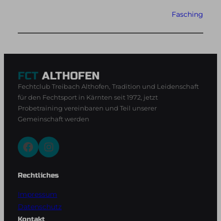
Fasching
FCT
ALTHOFEN
Fechtclub Treibach Althofen, Tradition und Leidenschaft
für den Fechtsport in Kärnten seit 1972, jetzt
Probetraining vereinbaren und Teil unserer
Gemeinschaft werden
Facebook
Instagram
Rechtliches
Impressum
Datenschutz
Kontakt