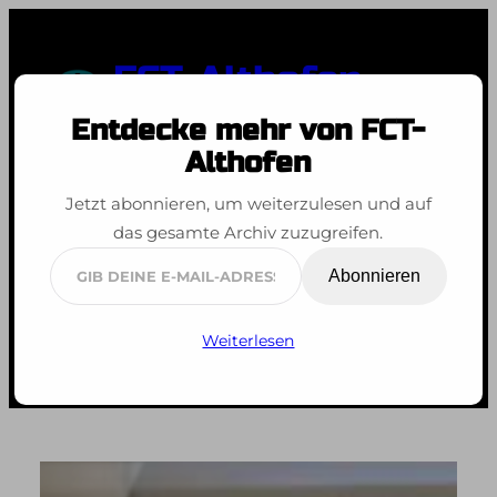
Zum
Inhalt
FCT-Althofen
springen
Entdecke mehr von FCT-
Spaß an der Bewegung
Althofen
Zweiter Platz beim
Jetzt abonnieren, um weiterzulesen und auf
das gesamte Archiv zuzugreifen.
27. Alpe-Adria-
Gib
Abonnieren
Pokal in Graz
deine
E-
Weiterlesen
Mail-
Adresse
ein ...