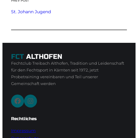
PREV POST
St. Johann Jugend
FCT
ALTHOFEN
Fechtclub Treibach Althofen, Tradition und Leidenschaft
für den Fechtsport in Kärnten seit 1972, jetzt
Probetraining vereinbaren und Teil unserer
Gemeinschaft werden
Facebook
Instagram
Rechtliches
Impressum