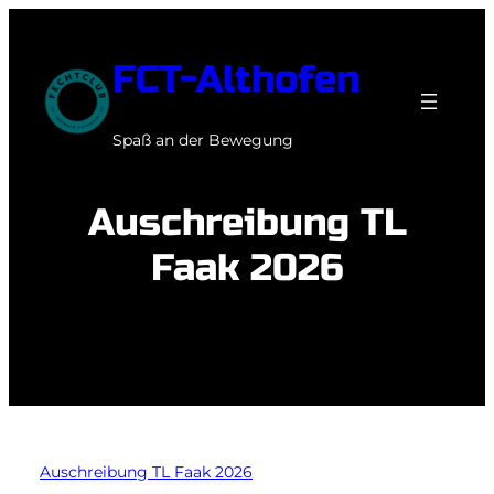
Zum
Inhalt
FCT-Althofen
springen
Spaß an der Bewegung
Auschreibung TL
Faak 2026
Auschreibung TL Faak 2026