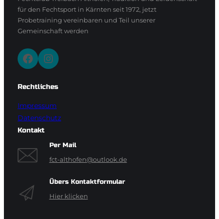
für den Fechtsport in Kärnten seit 1972, jetzt
Probetraining vereinbaren und Teil unserer
Gemeinschaft werden
Facebook
Instagram
Rechtliches
Impressum
Datenschutz
Kontakt
Per Mail
fct-althofen@outlook.de
Übers Kontaktformular
Hier klicken