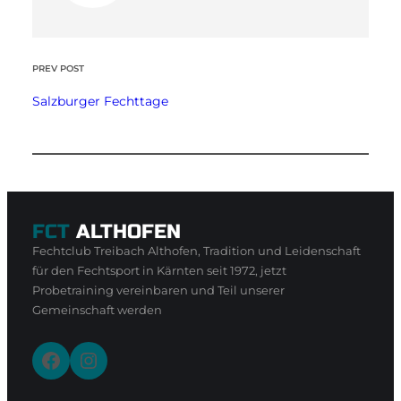
PREV POST
Salzburger Fechttage
FCT
ALTHOFEN
Fechtclub Treibach Althofen, Tradition und Leidenschaft
für den Fechtsport in Kärnten seit 1972, jetzt
Probetraining vereinbaren und Teil unserer
Gemeinschaft werden
Facebook
Instagram