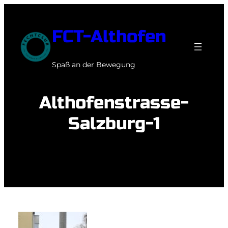
Zum
Inhalt
FCT-Althofen
springen
Spaß an der Bewegung
Althofenstrasse-
Salzburg-1