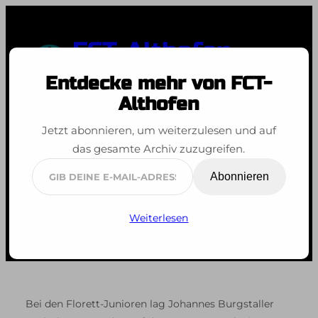
Zum
Inhalt
FCT-Althofen
springen
Entdecke mehr von FCT-
Spaß an der Bewegung
Althofen
Jetzt abonnieren, um weiterzulesen und auf
Maximilian-Pokal
das gesamte Archiv zuzugreifen.
Wels
Gib
Abonnieren
deine
E-
Weiterlesen
Mail-
Adresse
ein ...
Bei den Florett-Junioren lag Johannes Burgstaller