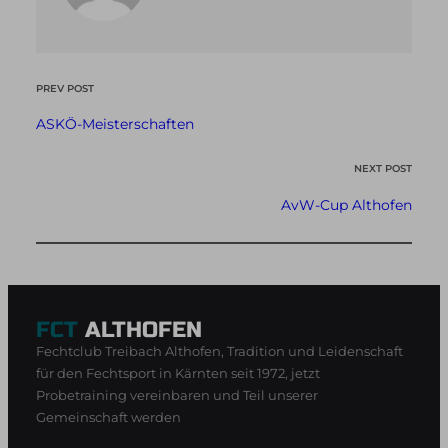
PREV POST
ASKÖ-Meisterschaften
NEXT POST
AvW-Cup Althofen
FCT
ALTHOFEN
Fechtclub Treibach Althofen, Tradition und Leidenschaft
für den Fechtsport in Kärnten seit 1972, jetzt
Probetraining vereinbaren und Teil unserer
Gemeinschaft werden