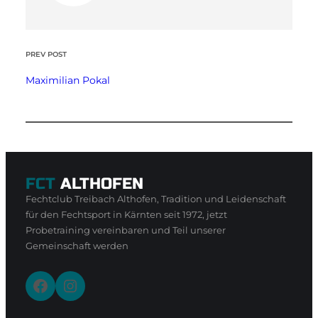
PREV POST
Maximilian Pokal
FCT
ALTHOFEN
Fechtclub Treibach Althofen, Tradition und Leidenschaft
für den Fechtsport in Kärnten seit 1972, jetzt
Probetraining vereinbaren und Teil unserer
Gemeinschaft werden
Facebook
Instagram