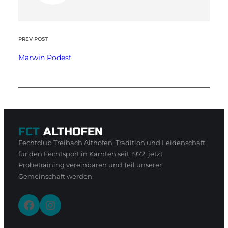
PREV POST
Marwin Podest
FCT
ALTHOFEN
Fechtclub Treibach Althofen, Tradition und Leidenschaft
für den Fechtsport in Kärnten seit 1972, jetzt
Probetraining vereinbaren und Teil unserer
Gemeinschaft werden
Facebook
Instagram