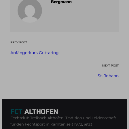
Bergmann
PREV POST
Anfängerkurs Guttaring
NEXT POST
St. Johann
FCT
ALTHOFEN
Fechtclub Treibach Althofen, Tradition und Leidenschaft
für den Fechtsport in Kärnten seit 1972, jetzt