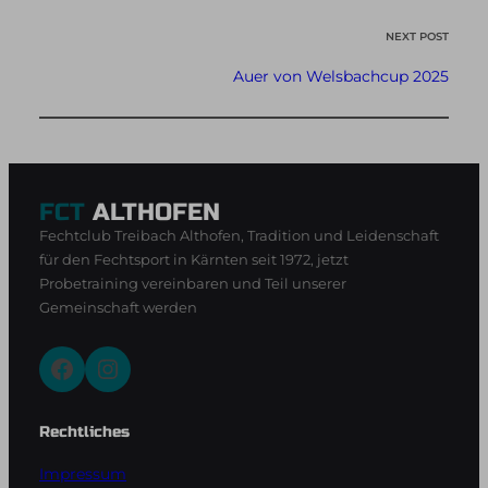
NEXT POST
Auer von Welsbachcup 2025
FCT
ALTHOFEN
Fechtclub Treibach Althofen, Tradition und Leidenschaft
für den Fechtsport in Kärnten seit 1972, jetzt
Probetraining vereinbaren und Teil unserer
Gemeinschaft werden
Facebook
Instagram
Rechtliches
Impressum