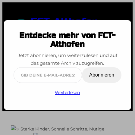
Zum
Inhalt
FCT-Althofen
springen
Entdecke mehr von FCT-
Spaß an der Bewegung
Althofen
Jetzt abonnieren, um weiterzulesen und auf
Schnupperfechten
das gesamte Archiv zuzugreifen.
2026
Gib
Abonnieren
deine
E-
Weiterlesen
Mail-
Adresse
ein ...
Starke Kinder. Schnelle Schritte. Mutige