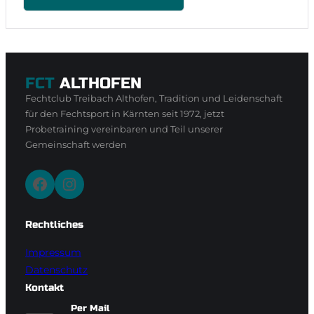
FCT
ALTHOFEN
Fechtclub Treibach Althofen, Tradition und Leidenschaft
für den Fechtsport in Kärnten seit 1972, jetzt
Probetraining vereinbaren und Teil unserer
Gemeinschaft werden
Facebook
Instagram
Rechtliches
Impressum
Datenschutz
Kontakt
Per Mail