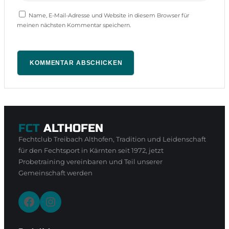
Name, E-Mail-Adresse und Website in diesem Browser für
meinen nächsten Kommentar speichern.
FCT
ALTHOFEN
Fechtclub Treibach Althofen, Tradition und Leidenschaft
für den Fechtsport in Kärnten seit 1972, jetzt
Probetraining vereinbaren und Teil unserer
Gemeinschaft werden
Facebook
Instagram