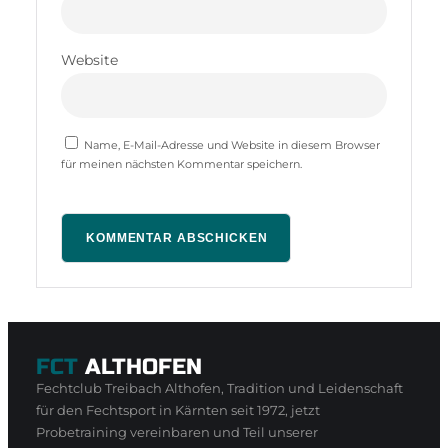
Website
Name, E-Mail-Adresse und Website in diesem Browser
für meinen nächsten Kommentar speichern.
FCT
ALTHOFEN
Fechtclub Treibach Althofen, Tradition und Leidenschaft
für den Fechtsport in Kärnten seit 1972, jetzt
Probetraining vereinbaren und Teil unserer