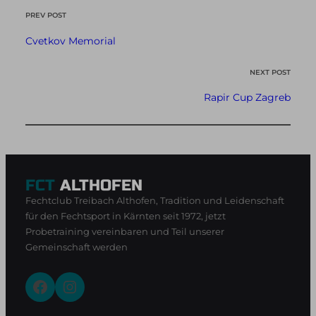
PREV POST
Cvetkov Memorial
NEXT POST
Rapir Cup Zagreb
FCT
ALTHOFEN
Fechtclub Treibach Althofen, Tradition und Leidenschaft
für den Fechtsport in Kärnten seit 1972, jetzt
Probetraining vereinbaren und Teil unserer
Gemeinschaft werden
Facebook
Instagram