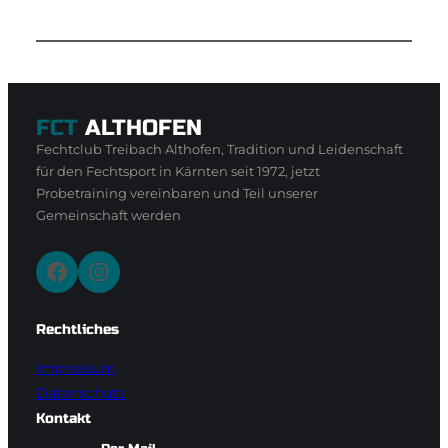
FCT
ALTHOFEN
Fechtclub Treibach Althofen, Tradition und Leidenschaft
für den Fechtsport in Kärnten seit 1972, jetzt
Probetraining vereinbaren und Teil unserer
Gemeinschaft werden
Facebook
Instagram
Rechtliches
Impressum
Datenschutz
Kontakt