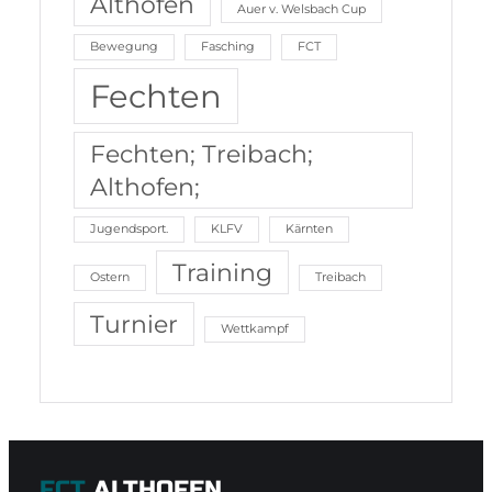
Althofen
Auer v. Welsbach Cup
Bewegung
Fasching
FCT
Fechten
Fechten; Treibach;
Althofen;
Jugendsport.
KLFV
Kärnten
Training
Ostern
Treibach
Turnier
Wettkampf
FCT
ALTHOFEN