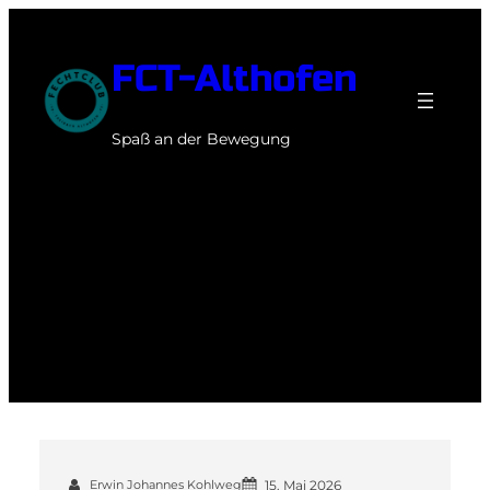
Zum
Inhalt
FCT-Althofen
springen
Spaß an der Bewegung
Autor:
Bergmann
Erwin Johannes Kohlweg
15. Mai 2026