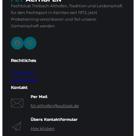
Fechtclub Treibach Althofen, Tradition und Leidenschaft
für den Fechtsport in Kärnten seit 1972, jetzt
Probetraining vereinbaren und Teil unserer
Gemeinschaft werden
Facebook
Instagram
Rechtliches
Impressum
Datenschutz
Kontakt
Per Mail
fct-althofen@outlook.de
Übers Kontaktformular
Hier klicken