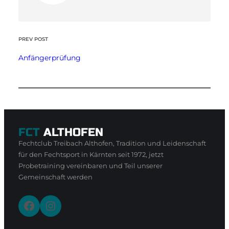
PREV POST
Anfängerprüfung
FCT
ALTHOFEN
Fechtclub Treibach Althofen, Tradition und Leidenschaft
für den Fechtsport in Kärnten seit 1972, jetzt
Probetraining vereinbaren und Teil unserer
Gemeinschaft werden
Facebook
Instagram