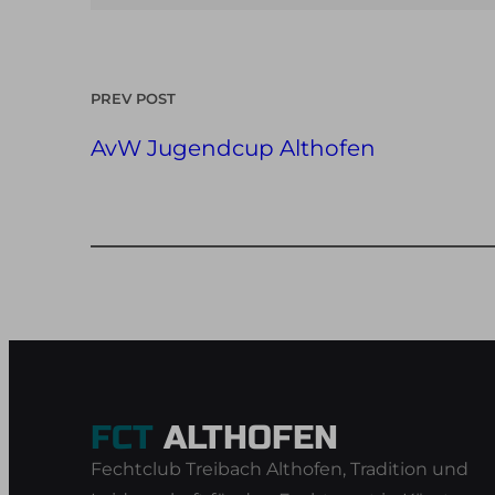
PREV POST
AvW Jugendcup Althofen
FCT
ALTHOFEN
Fechtclub Treibach Althofen, Tradition und