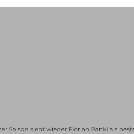
-
esse
.
er Saison sieht wieder Florian Rankl als best