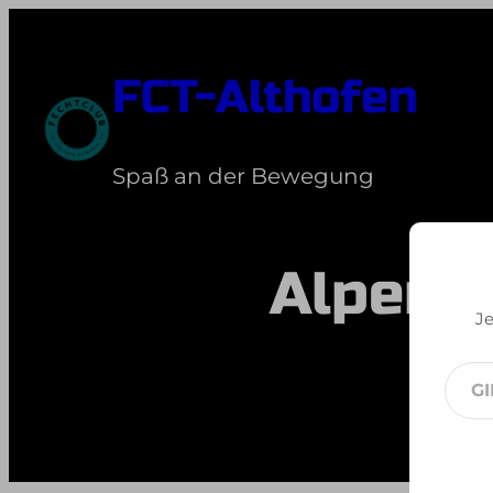
Zum
Inhalt
FCT-Althofen
springen
Spaß an der Bewegung
Alpen-A
Je
Gib
dei
E-