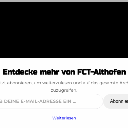
dria-Turnier Kl
Entdecke mehr von FCT-Althofen
tzt abonnieren, um weiterzulesen und auf das gesamte Arc
zuzugreifen.
Abonnie
ne
Weiterlesen