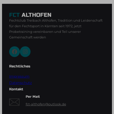
FCT
ALTHOFEN
Fechtclub Treibach Althofen, Tradition und Leidenschaft
für den Fechtsport in Kärnten seit 1972, jetzt
Probetraining vereinbaren und Teil unserer
Gemeinschaft werden
Facebook
Instagram
Rechtliches
Impressum
Datenschutz
Kontakt
Per Mail
fct-althofen@outlook.de