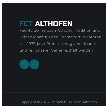
FCT
ALTHOFEN
Fechtclub Treibach Althofen, Tradition und
Leidenschaft für den Fechtsport in Kärnten
seit 1972, jetzt Probetraining vereinbaren
und Teil unserer Gemeinschaft werden
Facebook
Instagram
Copyright © 2026
Fechtclub Treibach-Althofen